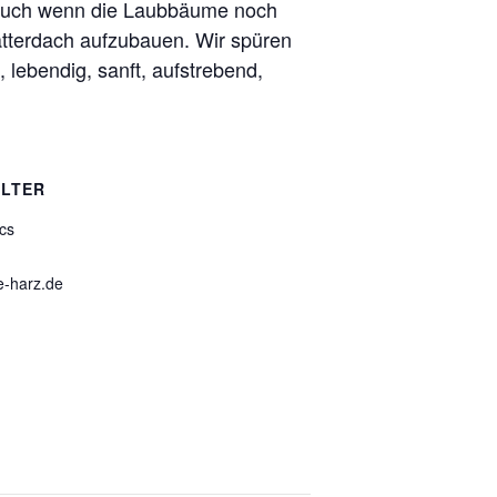
t. Auch wenn die Laubbäume noch
lätterdach aufzubauen. Wir spüren
 lebendig, sanft, aufstrebend,
LTER
cs
e-harz.de