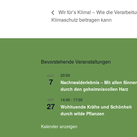
Wir für’s Klima! – Wie die Verarbeit
Klimaschutz beitragen kann
Bevorstehende Veranstaltungen
20:00
AUG.
7
Nachtwalderlebnis – Mit allen Sinne
durch den geheimnisvollen Harz
14:00
-
17:00
SEP.
27
Wohltuende Kräfte und Schönheit
durch wilde Pflanzen
Kalender anzeigen