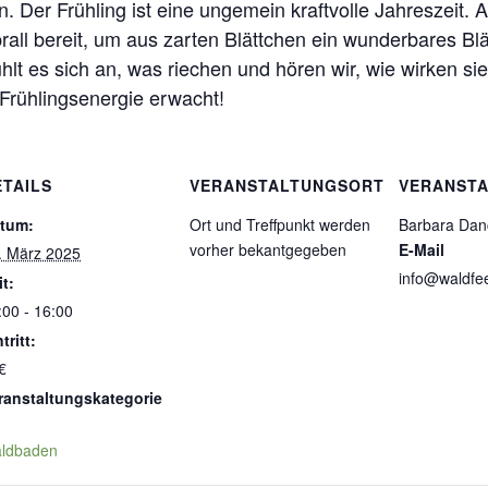
n. Der Frühling ist eine ungemein kraftvolle Jahreszei
rall bereit, um aus zarten Blättchen ein wunderbares B
lt es sich an, was riechen und hören wir, wie wirken sie,
 Frühlingsenergie erwacht!
ETAILS
VERANSTALTUNGSORT
VERANSTA
tum:
Ort und Treffpunkt werden
Barbara Dan
vorher bekantgegeben
E-Mail
. März 2025
info@waldfe
it:
:00 - 16:00
tritt:
€
ranstaltungskategorie
ldbaden