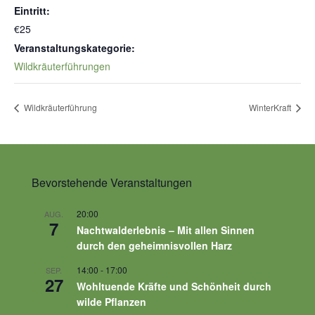
Eintritt:
€25
Veranstaltungskategorie:
Wildkräuterführungen
Wildkräuterführung
WinterKraft
Bevorstehende Veranstaltungen
20:00
AUG.
7
Nachtwalderlebnis – Mit allen Sinnen
durch den geheimnisvollen Harz
14:00
-
17:00
SEP.
27
Wohltuende Kräfte und Schönheit durch
wilde Pflanzen